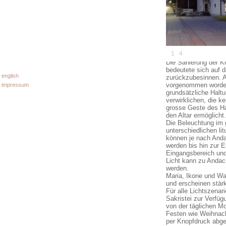
kirche st. mag
1
4
/
Die Sanierung der K
bedeutete sich auf d
english
zurückzubesinnen. 
vorgenommen worden 
impressum
grundsätzliche Haltu
verwirklichen, die k
grosse Geste des Ha
den Altar ermöglicht.
Die Beleuchtung im 
unterschiedlichen li
können je nach Anda
werden bis hin zur E
Eingangsbereich und 
Licht kann zu Anda
werden.
Maria, Ikone und Wa
und erscheinen stärke
Für alle Lichtszenar
Sakristei zur Verfüg
von der täglichen M
Festen wie Weihnach
per Knopfdruck abge