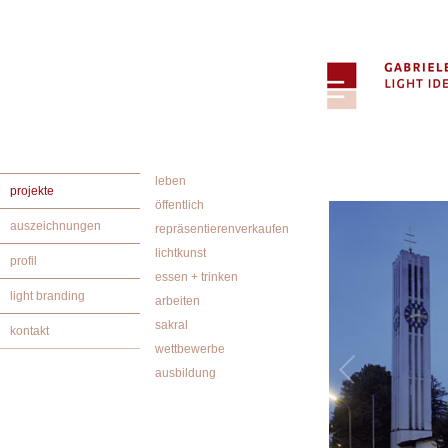
leben
projekte
öffentlich
auszeichnungen
repräsentierenverkaufen
lichtkunst
profil
essen + trinken
light branding
arbeiten
sakral
kontakt
wettbewerbe
ausbildung