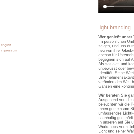
light branding
Wer genießt unser 
Im persönlichen Umf
english
zeigen, und uns dur
neu von ihrer Glaub
impressum
ebenso für Unterne
begegnen sich auf A
Als soziales und k
unbewusst oder bewu
Identität. Seine Wert
Unternehmensaktivit
verändernden Welt b
Ganzen eine kontinu
Wir beraten Sie gan
Ausgehend von dies
beleuchten wir die 
Ihnen gemeinsam Stra
umfassendes Lichtko
nachhaltig geschärf
In unseren auf Sie 
Workshops vermitte
Licht und seiner W