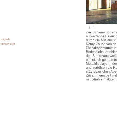
schäfflerhof, 
1
4
/
Der Schäfflerhof erh
aufwertende Beleuch
english
durch die Ausleucht
Remy Zaugg von der 
impressum
Die Arkadenstruktur
Bodeneinbaustrahler
des Sichtmauerwerks
einheitlich gestalte
Metalldisplays in de
und verführen die P
städtebaulichen Absc
Zusammenarbeit mit d
mit Strahlern akzent