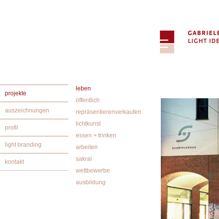
leben
projekte
öffentlich
auszeichnungen
repräsentierenverkaufen
lichtkunst
profil
essen + trinken
light branding
arbeiten
sakral
kontakt
wettbewerbe
ausbildung